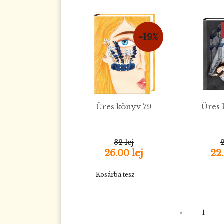
-19%
Üres könyv 79
Üres 
32 lej
2
26.00 lej
22.
Kosárba tesz
«
1