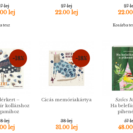
7 lej
27 lej
27 l
00 lej
22.00 lej
22.00
a tesz
Kosárba te
-18%
-18%
érkert –
Cicás memóriakártya
Szőcs M
r kollázshoz
Ha belefá
igamihoz
pihen
8 lej
38 lej
57 l
00 lej
31.00 lej
48.00