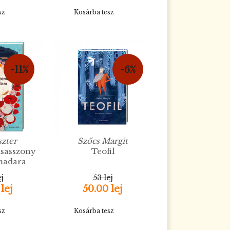
sz
Kosárba tesz
-11%
-6%
szter
Szőcs Margit
isasszony
Teofil
 madara
ej
53 lej
 lej
50.00 lej
sz
Kosárba tesz