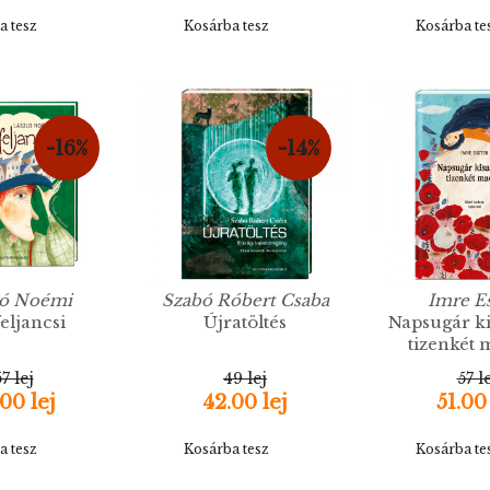
a tesz
Kosárba tesz
Kosárba te
-16%
-14%
ló Noémi
Szabó Róbert Csaba
Imre E
feljancsi
Újratöltés
Napsugár k
tizenkét
7 lej
49 lej
57 l
00 lej
42.00 lej
51.00
a tesz
Kosárba tesz
Kosárba te