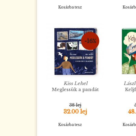
Kosárba tesz
Kosárb
-16%
Kiss Lehel
Lász
Meglessük a pandát
Kelj
38 lej
5
32.00 lej
48.
Kosárba tesz
Kosárb