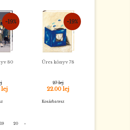
-19%
-19%
nyv 80
Üres könyv 78
ej
27 lej
 lej
22.00 lej
sz
Kosárba tesz
19
20
»