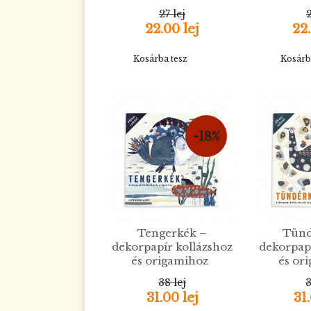
27 lej
2
22.00 lej
22.
Kosárba tesz
Kosárb
-18%
Tengerkék –
Tünd
dekorpapír kollázshoz
dekorpapí
és origamihoz
és or
38 lej
3
31.00 lej
31.