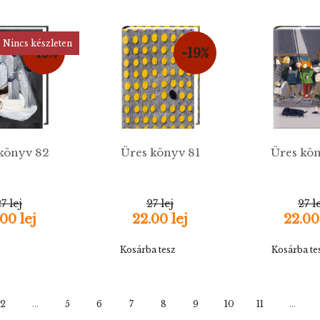
Nincs készleten
-19%
-19%
könyv 82
Üres könyv 81
Üres kö
7 lej
27 lej
27 l
00 lej
22.00 lej
22.00
Kosárba tesz
Kosárba te
2
...
5
6
7
8
9
10
11
...