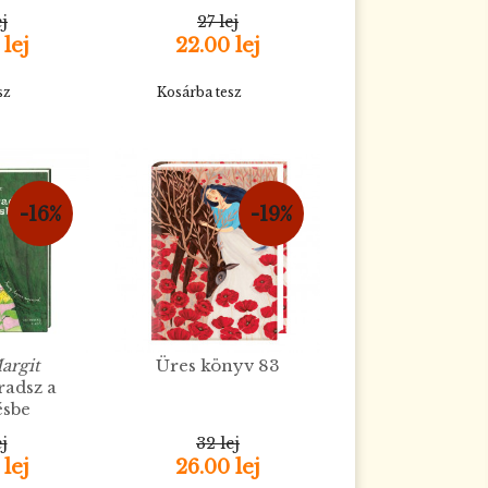
ej
27 lej
 lej
22.00 lej
sz
Kosárba tesz
-16%
-19%
argit
Üres könyv 83
radsz a
ésbe
ej
32 lej
 lej
26.00 lej