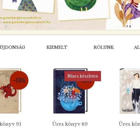
ÚJDONSÁG
KIEMELT
RÓLUNK
AL
Nincs készleten
-19%
-19%
könyv 91
Üres könyv 89
Üres kö