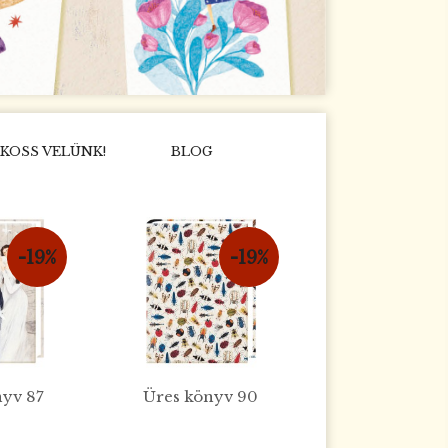
KOSS VELÜNK!
BLOG
-19%
-19%
nyv 87
Üres könyv 90