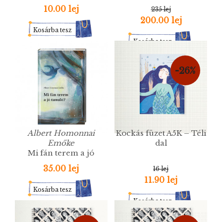
története
10.00 lej
235 lej
200.00 lej
Kosárba tesz
Kosárba tesz
-26%
Albert Homonnai
Kockás füzet A5K – Téli
Emőke
dal
Mi fán terem a jó
tanuló?
35.00 lej
16 lej
11.90 lej
Kosárba tesz
Kosárba tesz