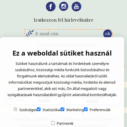
Iratkozzon fel hírlevelünkre
Egyetértek:
Adatvédelmi tájékoztató
Ez a weboldal sütiket használ
Sütiket használunk a tartalmak és hirdetések személyre
szabásához, közösségi média funkciók biztosításához és
- Created with
forgalmunk elemzéséhez. Az oldal használatáról szóló
© Gutenberg Könyvesbolt
Soldigo
információkat megosztjuk közösségi média, hirdetési és elemző
partnereinkkel, akik ezt más, Ön által megadott vagy
szolgáltatásaik használatából gyűjtött adatokkal kombinálhatják.
Szükséges
Statisztikai
Marketing
Preferenciák
Adatvédelmi tájékoztató
Általános szerződési feltételek
Partnerek
Pénzvisszatérítési eljárás
Visszaküldési űrlap