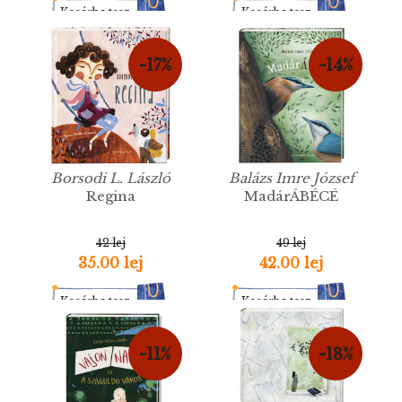
Kosárba tesz
Kosárba tesz
-17%
-14%
Borsodi L. László
Balázs Imre József
Regina
MadárÁBÉCÉ
42 lej
49 lej
35.00 lej
42.00 lej
Kosárba tesz
Kosárba tesz
-11%
-18%