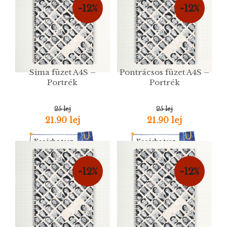
-12%
-12%
Sima füzet A4S –
Pontrácsos füzet A4S –
Portrék
Portrék
25 lej
25 lej
21.90 lej
21.90 lej
Kosárba tesz
Kosárba tesz
-12%
-12%