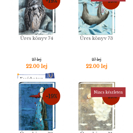
-19%
-19%
Üres könyv 74
Üres könyv 73
27 lej
27 lej
22.00 lej
22.00 lej
Kosárba tesz
Nincs készleten
-19%
-19%