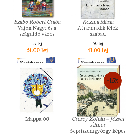
Szabó Róbert Csaba
Kozma Mária
Vajon Nagyi és a
A harmadik lélek
száguldó város
szabad
57 lej
50 lej
51.00 lej
41.00 lej
Kosárba tesz
Kosárba tesz
-15%
Mappa 06
Cserey Zoltán – József
Álmos
Sepsiszentgyörgy képes