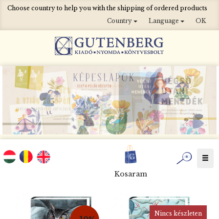
Choose country to help you with the shipping of ordered products
Country
Language
OK
Togg
navi
Kosaram
Nincs készleten